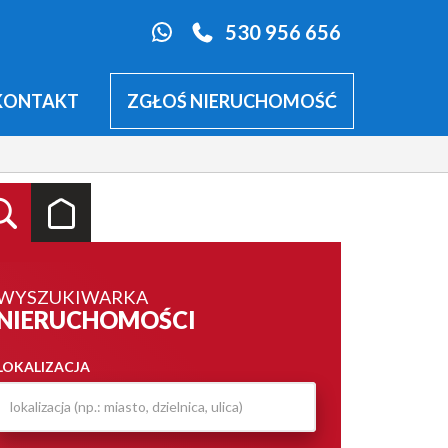
530 956 656
KONTAKT
ZGŁOŚ NIERUCHOMOŚĆ
WYSZUKIWARKA
NIERUCHOMOŚCI
LOKALIZACJA