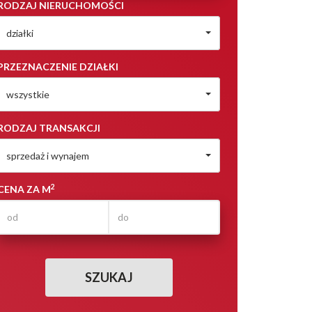
RODZAJ NIERUCHOMOŚCI
działki
PRZEZNACZENIE DZIAŁKI
wszystkie
RODZAJ TRANSAKCJI
sprzedaż i wynajem
2
CENA ZA M