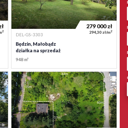
zł
279 000
zł
2
2
/m
294,30 zł/m
DEL-GS-3303
Będzin, Małobądz
działka na sprzedaż
948 m²