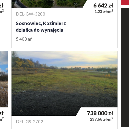
zł
6 642
zł
2
2
/m
1,23 zł/m
DEL-GW-3288
Sosnowiec, Kazimierz
działka do wynajęcia
5 400 m²
zł
738 000
zł
2
2
/m
237,68 zł/m
DEL-GS-2702