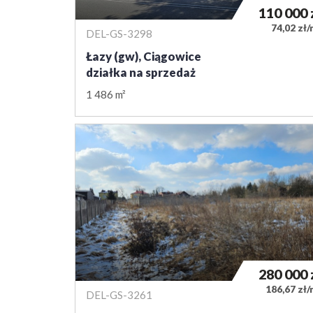
110 000
74,02 zł
DEL-GS-3298
Łazy (gw), Ciągowice
działka na sprzedaż
1 486 m²
280 000
186,67 zł
DEL-GS-3261