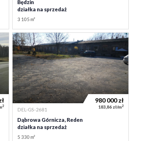
Będzin
działka na sprzedaż
3 105 m²
zł
980 000
zł
2
2
/m
183,86 zł/m
DEL-GS-2681
Dąbrowa Górnicza, Reden
działka na sprzedaż
5 330 m²