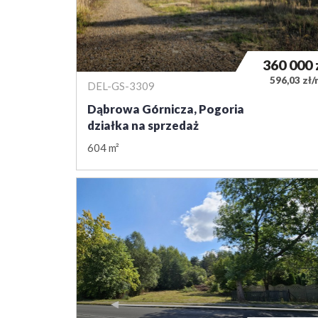
360 000
596,03 zł
DEL-GS-3309
Dąbrowa Górnicza, Pogoria
działka na sprzedaż
604 m²