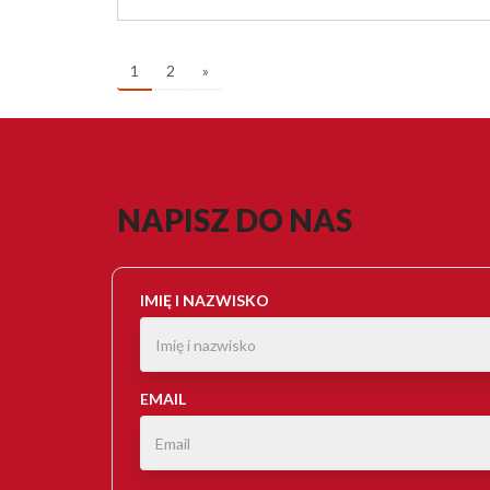
1
2
»
NAPISZ DO NAS
IMIĘ I NAZWISKO
EMAIL