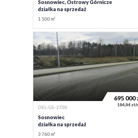
Sosnowiec, Ostrowy Górnicze
działka na sprzedaż
1 500 m²
695 000
184,84 zł
DEL-GS-2700
Sosnowiec
działka na sprzedaż
3 760 m²