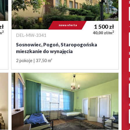
zł
nowa oferta
1 500
zł
2
2
/m
40,00 zł/m
DEL-MW-3341
Sosnowiec, Pogoń, Staropogońska
mieszkanie do wynajęcia
2 pokoje
37,50 m²