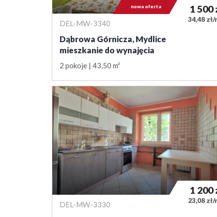
nowa oferta
1 500
34,48 zł
DEL-MW-3340
Dąbrowa Górnicza, Mydlice
mieszkanie do wynajęcia
2 pokoje
43,50 m²
1 200
23,08 zł
DEL-MW-3330