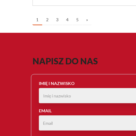
1
2
3
4
5
»
NAPISZ DO NAS
IMIĘ I NAZWISKO
EMAIL