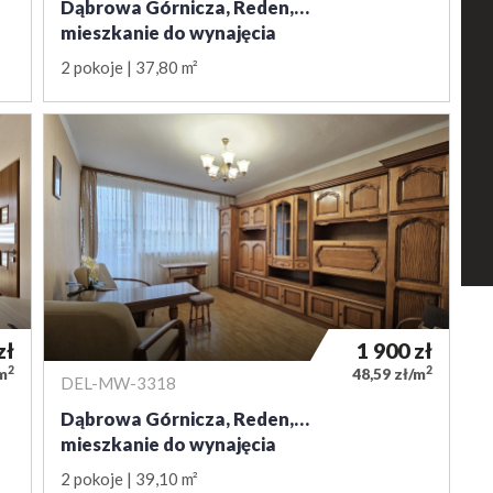
Dąbrowa Górnicza, Reden,…
mieszkanie do wynajęcia
2 pokoje
37,80 m²
zł
1 900
zł
2
2
/m
48,59 zł/m
DEL-MW-3318
Dąbrowa Górnicza, Reden,…
mieszkanie do wynajęcia
2 pokoje
39,10 m²