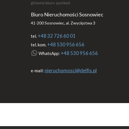
główne biuro spotkań
Biuro Nieruchomości Sosnowiec
41-200 Sosnowiec, al. Zwycięstwa 3
+48 32 726 60 01
tel.
+48 530 956 656
tel. kom.
+48 530 956 656
WhatsApp:
nieruchomosci@delfis.pl
e-mail: