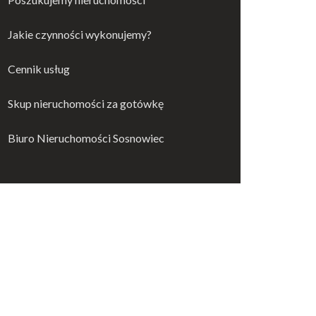
Jakie czynności wykonujemy?
Cennik usług
Skup nieruchomości za gotówkę
Biuro Nieruchomości Sosnowiec