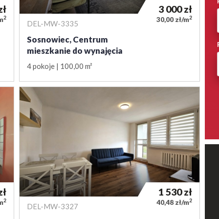
zł
3 000
zł
2
2
/m
30,00 zł/m
DEL-MW-3335
Sosnowiec, Centrum
mieszkanie do wynajęcia
4 pokoje
100,00 m²
zł
1 530
zł
2
2
/m
40,48 zł/m
DEL-MW-3327