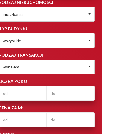
RODZAJ NIERUCHOMOŚCI
mieszkania
TYP BUDYNKU
wszystkie
RODZAJ TRANSAKCJI
wynajem
LICZBA POKOI
2
CENA ZA M