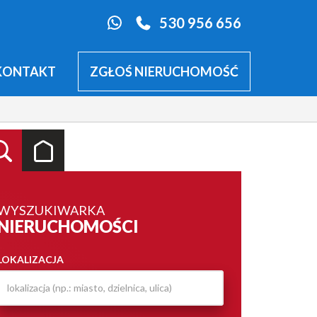
530 956 656
KONTAKT
ZGŁOŚ NIERUCHOMOŚĆ
WYSZUKIWARKA
NIERUCHOMOŚCI
LOKALIZACJA