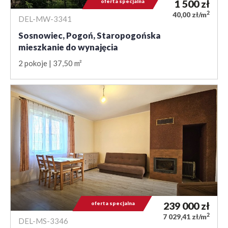
oferta specjalna
1 500
zł
2
40,00 zł/m
DEL-MW-3341
Sosnowiec, Pogoń, Staropogońska
mieszkanie do wynajęcia
2 pokoje
37,50 m²
oferta specjalna
239 000
zł
2
7 029,41 zł/m
DEL-MS-3346