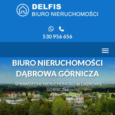
530 956 656
Toggl
naviga
BIURO NIERUCHOMOŚCI
DĄBROWA GÓRNICZA
- SPRAWDZONE NIERUCHOMOŚCI W DĄBROWIE
GÓRNICZEJ