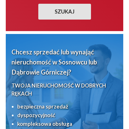
Chcesz
sprzedać
lub
wynająć
nieruchomość w Sosnowcu lub
Dąbrowie Górniczej?
TWOJA NIERUCHOMOŚĆ W DOBRYCH
RĘKACH
bezpieczna sprzedaż
dyspozycyjność
kompleksowa obsługa