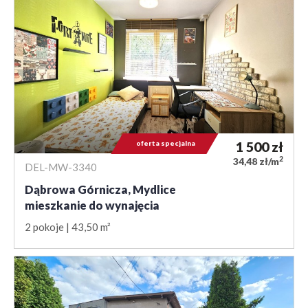
oferta specjalna
1 500
zł
2
34,48 zł/m
DEL-MW-3340
Dąbrowa Górnicza, Mydlice
mieszkanie do wynajęcia
2 pokoje
43,50 m²