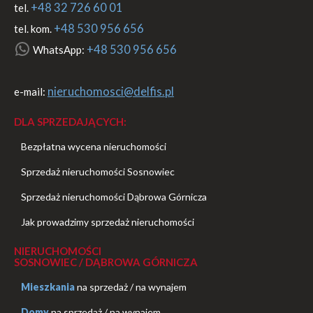
+48 32 726 60 01
tel.
+48 530 956 656
tel. kom.
+48 530 956 656
WhatsApp:
nieruchomosci@delfis.pl
e-mail:
DLA SPRZEDAJĄCYCH:
Bezpłatna wycena nieruchomości
Sprzedaż nieruchomości Sosnowiec
Sprzedaż nieruchomości Dąbrowa Górnicza
Jak prowadzimy sprzedaż nieruchomości
NIERUCHOMOŚCI
SOSNOWIEC / DĄBROWA GÓRNICZA
Mieszkania
na sprzedaż
/
na wynajem
Domy
na sprzedaż
/
na wynajem