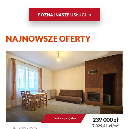
»
POZNAJ NASZE USŁUGI
NAJNOWSZE OFERTY
oferta specjalna
239 000
zł
2
7 029,41 zł/m
DEL-MS-3346