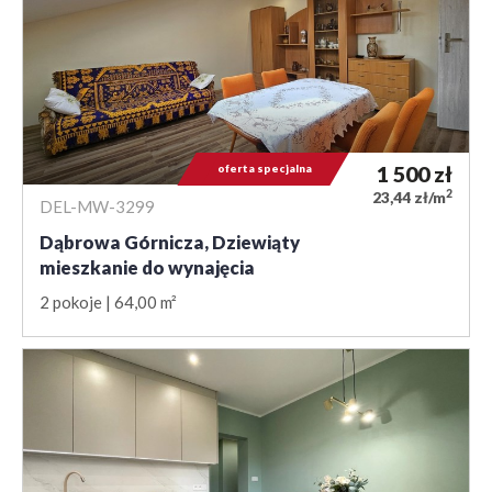
oferta specjalna
1 500
zł
2
23,44 zł/m
DEL-MW-3299
Dąbrowa Górnicza, Dziewiąty
mieszkanie do wynajęcia
2 pokoje
64,00 m²