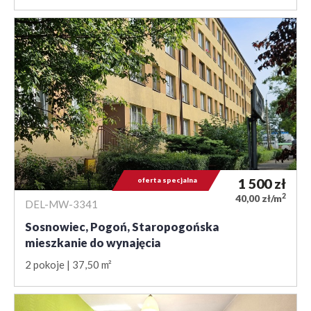
oferta specjalna
1 500
zł
2
40,00 zł/m
DEL-MW-3341
Sosnowiec, Pogoń, Staropogońska
mieszkanie do wynajęcia
2 pokoje
37,50 m²