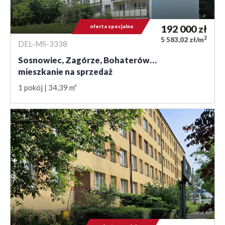
oferta specjalna
192 000
zł
2
5 583,02 zł/m
DEL-MS-3338
Sosnowiec, Zagórze, Bohaterów…
mieszkanie na sprzedaż
1 pokój
34,39 m²