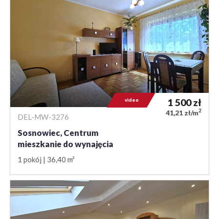
video
1 500
zł
2
41,21 zł/m
DEL-MW-3276
Sosnowiec, Centrum
mieszkanie do wynajęcia
1 pokój
36,40 m²