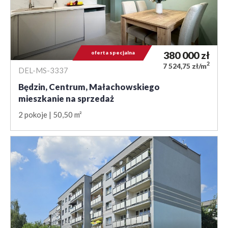
oferta specjalna
380 000
zł
2
7 524,75 zł/m
DEL-MS-3337
Będzin, Centrum, Małachowskiego
mieszkanie na sprzedaż
2 pokoje
50,50 m²