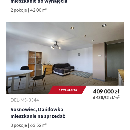
mieszkanie do wynajęcia
2 pokoje
42,00 m²
nowa oferta
409 000
zł
2
6 438,92 zł/m
DEL-MS-3344
Sosnowiec, Dańdówka
mieszkanie na sprzedaż
3 pokoje
63,52 m²