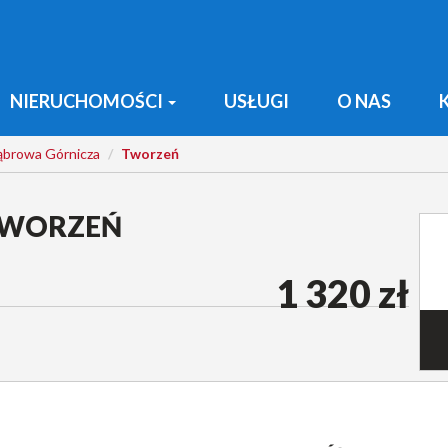
NIERUCHOMOŚCI
USŁUGI
O NAS
ąbrowa Górnicza
Tworzeń
TWORZEŃ
1 320 zł