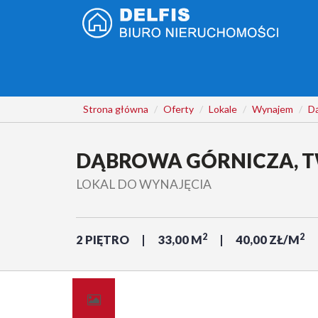
Strona główna
Oferty
Lokale
Wynajem
D
DĄBROWA GÓRNICZA, 
LOKAL DO WYNAJĘCIA
2
2
2 PIĘTRO
33,00 M
40,00 ZŁ/M