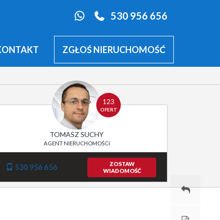
530 956 656
KONTAKT
ZGŁOŚ NIERUCHOMOŚĆ
123
OFERT
TOMASZ SUCHY
AGENT NIERUCHOMOŚCI
ZOSTAW
530 956 656
WIADOMOŚĆ