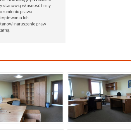
my stanowią własność firmy
rozumieniu prawa
kopiowania lub
stanowi naruszenie praw
karną.