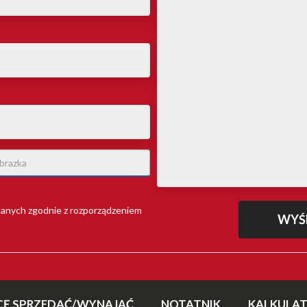
anych zgodnie z rozporządzeniem
CĘ SPRZEDAĆ/WYNAJĄĆ
NOTATNIK
KALKULA