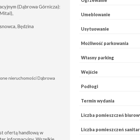
Ogrzewanie
cyjnym (Dąbrowa Górnicza):
Mital),
Umeblowanie
osnowca, Będzina
Usytuowanie
Możliwość parkowania
Własny parking
Wejście
wdzone nieruchomości Dąbrowa
Podłogi
Termin wydania
Liczba pomieszczeń biurow
Liczba pomieszczeń sanita
st ofertą handlową w
ter informacyjny. Wszelkie