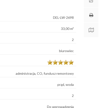
DEL-LW-2698
33,00 m²
2
biurowiec
administracja, CO, fundusz remontowy
prąd, woda
2
Do wprowadzenia