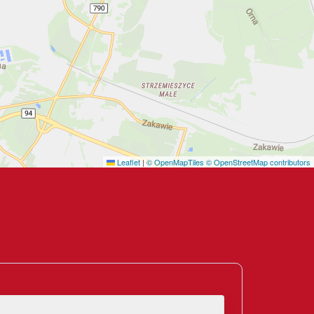
Leaflet
|
© OpenMapTiles
© OpenStreetMap contributors