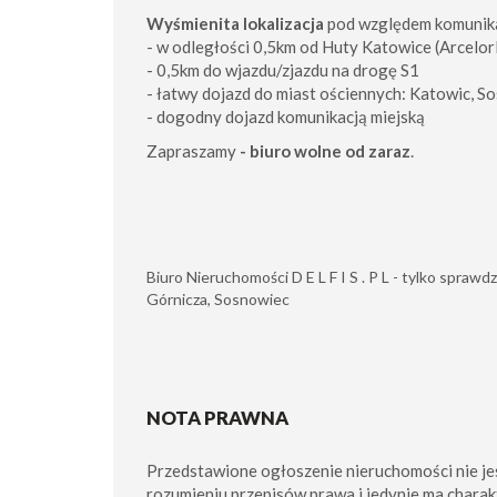
Wyśmienita lokalizacja
pod względem komunika
- w odległości 0,5km od Huty Katowice (Arcelor
- 0,5km do wjazdu/zjazdu na drogę S1
- łatwy dojazd do miast ościennych: Katowic, S
- dogodny dojazd komunikacją miejską
Zapraszamy
- biuro wolne od zaraz
.
Biuro Nieruchomości D E L F I S . P L - tylko spra
Górnicza, Sosnowiec
NOTA PRAWNA
Przedstawione ogłoszenie nieruchomości nie je
rozumieniu przepisów prawa i jedynie ma charak