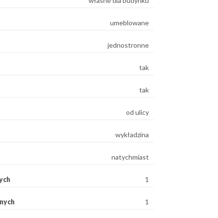
własne dla budynku
umeblowane
jednostronne
tak
tak
od ulicy
wykładzina
natychmiast
ych
1
rnych
1