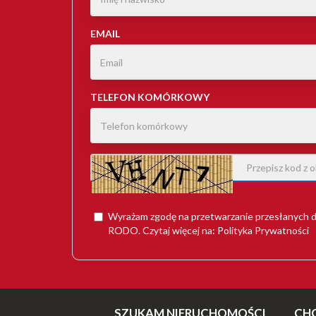
EMAIL
TELEFON KOMÓRKOWY
Wyrażam zgodę na przetwarzanie przesłanych d
RODO
. Czytaj więcej na:
Polityka Prywatności
SZUKAM NIERUCHOMOŚCI
CH