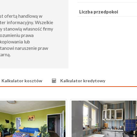
Liczba przedpokoi
st ofertą handlową w
ter informacyjny. Wszelkie
my stanowią własność firmy
rozumieniu prawa
kopiowania lub
stanowi naruszenie praw
karną.
Kalkulator kosztów
Kalkulator kredytowy