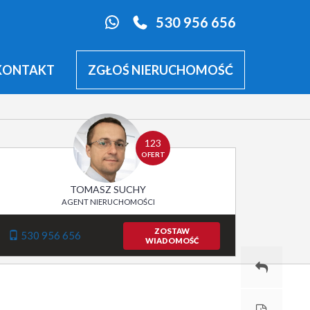
530 956 656
KONTAKT
ZGŁOŚ NIERUCHOMOŚĆ
123
OFERT
TOMASZ SUCHY
AGENT NIERUCHOMOŚCI
ZOSTAW
530 956 656
WIADOMOŚĆ