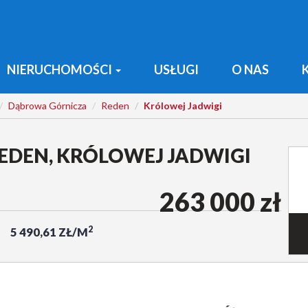
NIERUCHOMOŚCI
USŁUGI
O NAS
Dąbrowa Górnicza
Reden
Królowej Jadwigi
EDEN, KRÓLOWEJ JADWIGI
263 000 zł
2
5 490,61 ZŁ/M