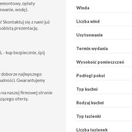
 remontowy, opłaty
Winda
zewanie, wodę).
Liczba wind
 Skontaktuj się z nami już
osobistą prezentację.
Usytuowanie
Termin wydania
 - kup bezpiecznie, śpij
Wysokość pomieszczeń
 doborze najlepszego
Podłogi pokoi
malności. Gwarantujemy
Typ kuchni
h na naszej firmowej stronie
zącego ofertę.
Rodzaj kuchni
Typ łazienki
Liczba łazienek