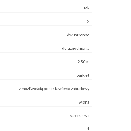
tak
2
dwustronne
do uzgodnienia
2,50 m
parkiet
z możliwością pozostawienia zabudowy
widna
razem z wc
1