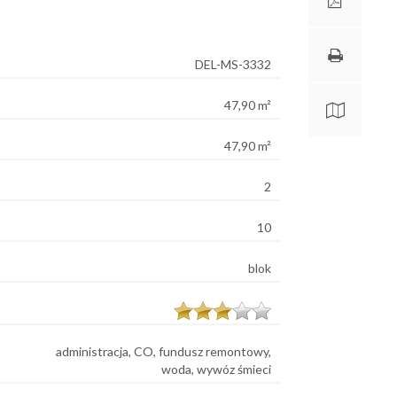
DEL-MS-3332
47,90 m²
47,90 m²
2
10
blok
administracja, CO, fundusz remontowy,
woda, wywóz śmieci