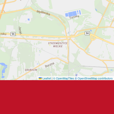
Leaflet
|
© OpenMapTiles
© OpenStreetMap contributors