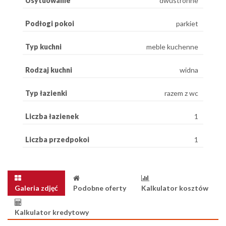
Usytuowanie
dwustronne
Podłogi pokoi
parkiet
Typ kuchni
meble kuchenne
Rodzaj kuchni
widna
Typ łazienki
razem z wc
Liczba łazienek
1
Liczba przedpokoi
1
Galeria zdjęć
Podobne oferty
Kalkulator kosztów
Kalkulator kredytowy