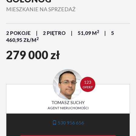
MIESZKANIE NA SPRZEDAŻ
2
2 POKOJE
2 PIĘTRO
51,09 M
5
2
460,95 ZŁ/M
279 000 zł
123
OFERT
TOMASZ SUCHY
AGENT NIERUCHOMOŚCI
530 956 656