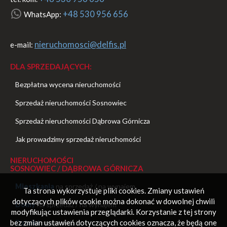
+48 530 956 656
WhatsApp:
nieruchomosci@delfis.pl
e-mail:
DLA SPRZEDAJĄCYCH:
Bezpłatna wycena nieruchomości
Sprzedaż nieruchomości Sosnowiec
Sprzedaż nieruchomości Dąbrowa Górnicza
Jak prowadzimy sprzedaż nieruchomości
NIERUCHOMOŚCI
SOSNOWIEC / DĄBROWA GÓRNICZA
Mieszkania
na sprzedaż
/
na wynajem
Ta strona wykorzystuje pliki cookies. Zmiany ustawień
dotyczących plików cookie można dokonać w dowolnej chwili
Domy
na sprzedaż
/
na wynajem
modyfikując ustawienia przeglądarki. Korzystanie z tej strony
bez zmian ustawień dotyczących cookies oznacza, że będą one
Działki
na sprzedaż