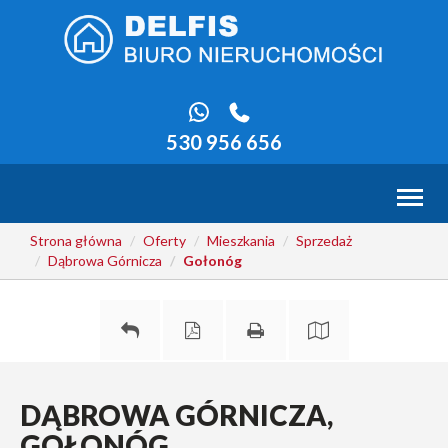
530 956 656
Toggl
naviga
Strona główna
Oferty
Mieszkania
Sprzedaż
Dąbrowa Górnicza
Gołonóg
DĄBROWA GÓRNICZA,
GOŁONÓG