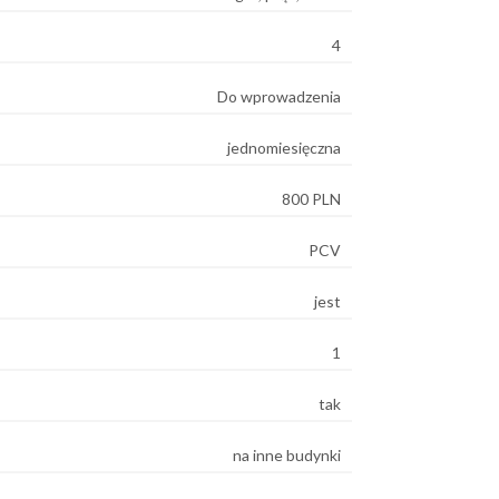
4
Do wprowadzenia
jednomiesięczna
800 PLN
PCV
jest
1
tak
na inne budynki