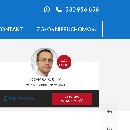
530 956 656
KONTAKT
ZGŁOŚ NIERUCHOMOŚĆ
123
OFERT
TOMASZ SUCHY
AGENT NIERUCHOMOŚCI
ZOSTAW
530 956 656
WIADOMOŚĆ