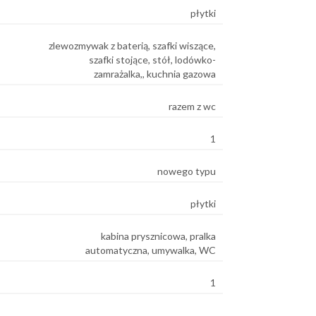
płytki
zlewozmywak z baterią, szafki wiszące,
szafki stojące, stół, lodówko-
zamrażalka,, kuchnia gazowa
razem z wc
1
nowego typu
płytki
kabina prysznicowa, pralka
automatyczna, umywalka, WC
1