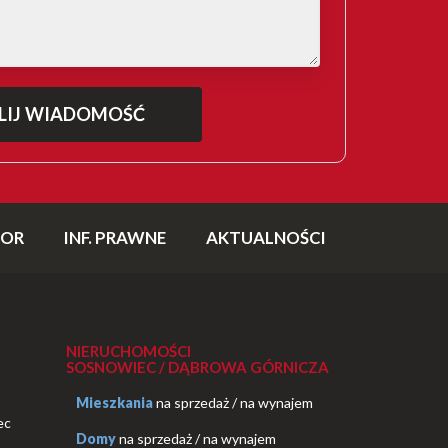
TOR
INF. PRAWNE
AKTUALNOŚCI
NIERUCHOMOŚCI
SOSNOWIEC / DĄBROWA GÓRNICZA
Mieszkania
na sprzedaż
/
na wynajem
ec
Domy
na sprzedaż
/
na wynajem