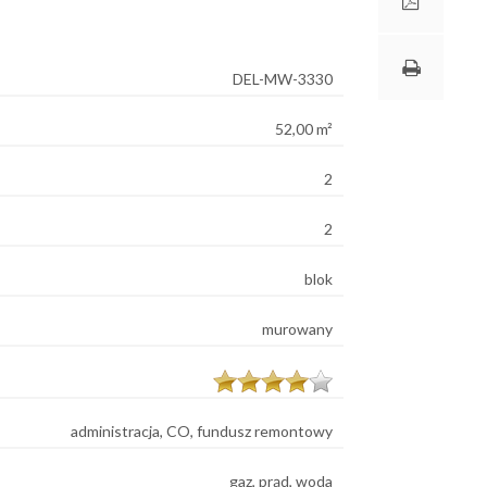
DEL-MW-3330
52,00 m²
2
2
blok
murowany
administracja, CO, fundusz remontowy
gaz, prąd, woda