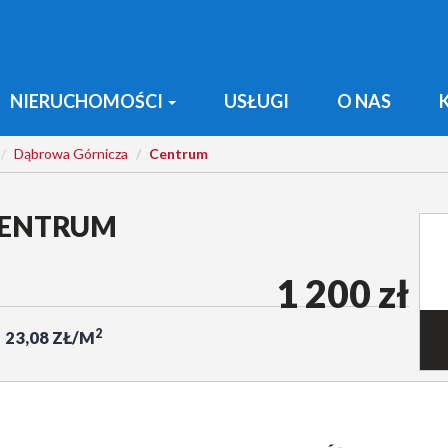
NIERUCHOMOŚCI
USŁUGI
O NAS
Dąbrowa Górnicza
Centrum
CENTRUM
1 200 zł
2
23,08 ZŁ/M