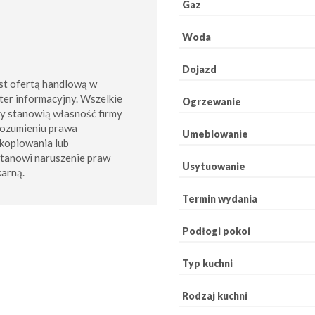
Gaz
Woda
Dojazd
st ofertą handlową w
ter informacyjny. Wszelkie
Ogrzewanie
my stanowią własność firmy
rozumieniu prawa
Umeblowanie
kopiowania lub
stanowi naruszenie praw
Usytuowanie
karną.
Termin wydania
Podłogi pokoi
Typ kuchni
Rodzaj kuchni