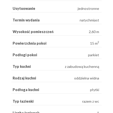
Usytuowanie
jednostronne
Termin wydania
natychmiast
Wysokość pomieszczeń
2,60 m
2
Powierzchnia pokoi
15 m
Podłogi pokoi
parkiet
Typ kuchni
z zabudową kuchenną
Rodzaj kuchni
oddzielna widna
Podłoga kuchni
płytki
Typ łazienki
razem z wc
Liczba łazienek
1