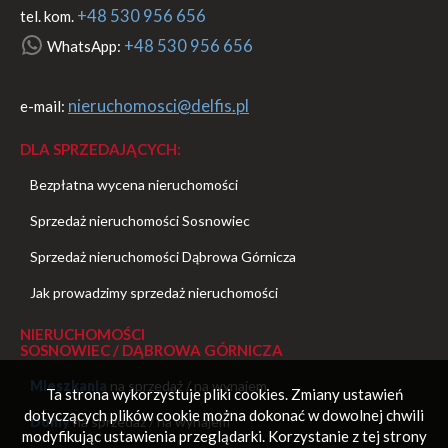
+48 530 956 656
tel. kom.
+48 530 956 656
WhatsApp:
nieruchomosci@delfis.pl
e-mail:
DLA SPRZEDAJĄCYCH:
Bezpłatna wycena nieruchomości
Sprzedaż nieruchomości Sosnowiec
Sprzedaż nieruchomości Dąbrowa Górnicza
Jak prowadzimy sprzedaż nieruchomości
NIERUCHOMOŚCI
SOSNOWIEC / DĄBROWA GÓRNICZA
Mieszkania
na sprzedaż
/
na wynajem
Ta strona wykorzystuje pliki cookies. Zmiany ustawień
dotyczących plików cookie można dokonać w dowolnej chwili
Domy
na sprzedaż
/
na wynajem
modyfikując ustawienia przeglądarki. Korzystanie z tej strony