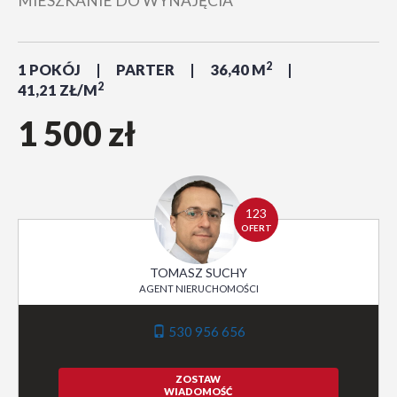
MIESZKANIE DO WYNAJĘCIA
2
1 POKÓJ
PARTER
36,40 M
2
41,21 ZŁ/M
1 500 zł
123
OFERT
TOMASZ SUCHY
AGENT NIERUCHOMOŚCI
530 956 656
ZOSTAW
WIADOMOŚĆ