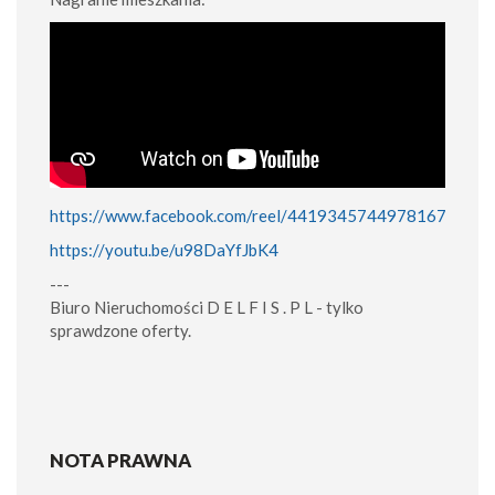
https://www.facebook.com/reel/4419345744978167
https://youtu.be/u98DaYfJbK4
---
Biuro Nieruchomości D E L F I S . P L - tylko
sprawdzone oferty.
NOTA PRAWNA