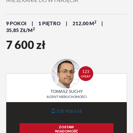
MIESZKANIE DO WYNAJĘCIA
2
9 POKOI
1 PIĘTRO
212,00 M
2
35,85 ZŁ/M
7 600 zł
123
OFERT
TOMASZ SUCHY
AGENT NIERUCHOMOŚCI
530 956 656
ZOSTAW
WIADOMOŚĆ