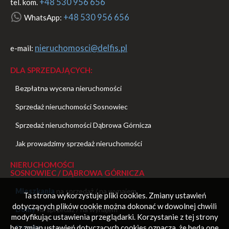
+48 530 956 656
tel. kom.
+48 530 956 656
WhatsApp:
nieruchomosci@delfis.pl
e-mail:
DLA SPRZEDAJĄCYCH:
Bezpłatna wycena nieruchomości
Sprzedaż nieruchomości Sosnowiec
Sprzedaż nieruchomości Dąbrowa Górnicza
Jak prowadzimy sprzedaż nieruchomości
NIERUCHOMOŚCI
SOSNOWIEC / DĄBROWA GÓRNICZA
Mieszkania
na sprzedaż
/
na wynajem
Ta strona wykorzystuje pliki cookies. Zmiany ustawień
dotyczących plików cookie można dokonać w dowolnej chwili
Domy
na sprzedaż
/
na wynajem
modyfikując ustawienia przeglądarki. Korzystanie z tej strony
bez zmian ustawień dotyczących cookies oznacza, że będą one
Działki
na sprzedaż