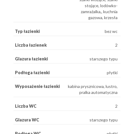
stojące, lodówko-
zamrażalka,, kuchnia
gazowa, krzesła
Typ łazienki
bez wc
Liczba łazienek
2
Glazura łazienki
starszego typu
Podłoga łazienki
płytki
Wyposażenie łazienki
kabina prysznicowa, lustro,
pralka automatyczna
Liczba WC
2
Glazura WC
starszego typu
Podłoga WC
płytki