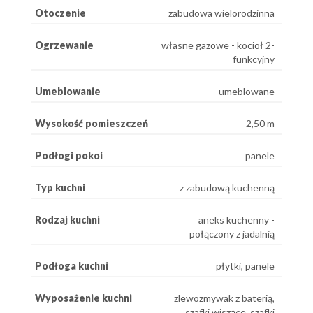
Otoczenie
zabudowa wielorodzinna
Ogrzewanie
własne gazowe - kocioł 2-
funkcyjny
Umeblowanie
umeblowane
Wysokość pomieszczeń
2,50 m
Podłogi pokoi
panele
Typ kuchni
z zabudową kuchenną
Rodzaj kuchni
aneks kuchenny -
połączony z jadalnią
Podłoga kuchni
płytki, panele
Wyposażenie kuchni
zlewozmywak z baterią,
szafki wiszące, szafki