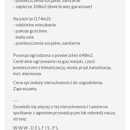
- pomieszczenia socjalne, sanitarne
- zaplecze 108m2 (dwie bramy garażowe)
Na piętrze (174m2):
- oddzielne mieszkanie
- pokoje gościnne
- mała sala
- pomieszczenia socjalne, sanitarne
Posesja ogrodzona o powierzchni 648m2.
Centralne ogrzewanie na gaz miejski, część
pomieszczeń z klimatyzacją, woda, prąd, kanalizacja,
inst. alarmowa.
Cena sprzedaży nieruchomości do uzgodnienia.
Zapraszamy.
---
Dowiedz się więcej o tej nieruchomości i umów na
spotkanie z agentem prowadzącym lub odwiedź naszą
stronę:
W W W . D E L F I S . P L