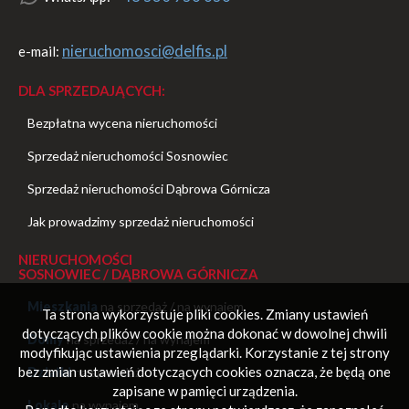
nieruchomosci@delfis.pl
e-mail:
DLA SPRZEDAJĄCYCH:
Bezpłatna wycena nieruchomości
Sprzedaż nieruchomości Sosnowiec
Sprzedaż nieruchomości Dąbrowa Górnicza
Jak prowadzimy sprzedaż nieruchomości
NIERUCHOMOŚCI
SOSNOWIEC / DĄBROWA GÓRNICZA
Mieszkania
na sprzedaż
/
na wynajem
Ta strona wykorzystuje pliki cookies. Zmiany ustawień
dotyczących plików cookie można dokonać w dowolnej chwili
Domy
na sprzedaż
/
na wynajem
modyfikując ustawienia przeglądarki. Korzystanie z tej strony
bez zmian ustawień dotyczących cookies oznacza, że będą one
Działki
na sprzedaż
zapisane w pamięci urządzenia.
Lokale
na wynajem