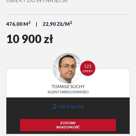
OBIEKT DO WYNAJĘCIA
2
2
476,00 M
22,90 ZŁ/M
10 900 zł
123
OFERT
TOMASZ SUCHY
AGENT NIERUCHOMOŚCI
530 956 656
ZOSTAW
WIADOMOŚĆ