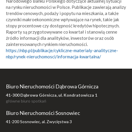
Narodowego Banku Polskiego dotyczące aktualnej sytuacji
na rynku nieruchomości w Polsce. Publikacje zawierają analizy
trendów cenowych, podaży i popytu na mieszkania, a także
czynniki makroekonomiczne wpływające na rynek, takie jak
stopy procentowe czy dostępność kredytów hipotecznych.
Raporty są przygotowywane co kwartał i stanowią cenne
źródło informacji dla analityków, inwestorów oraz osób
zainteresowanych rynkiem nieruchomości.
https://nbp.pl/publikacje/cykliczne-materialy-analityczne-
nbp/rynek-nieruchomosci/informacja-kwartalna/
Biuro Nieruchomości Dąbrowa Górnicza
41-300 Dąbrowa Górnicza, ul. Kondratowicza 1
główne biuro spotkań
Biuro Nieruchomości Sosnowiec
41-200 Sosnowiec, al. Zwycięstwa 3