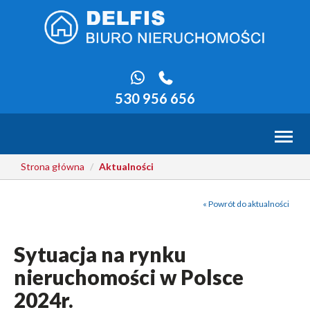
530 956 656
Toggl
naviga
Strona główna
Aktualności
« Powrót do aktualności
Sytuacja na rynku
nieruchomości w Polsce
2024r.