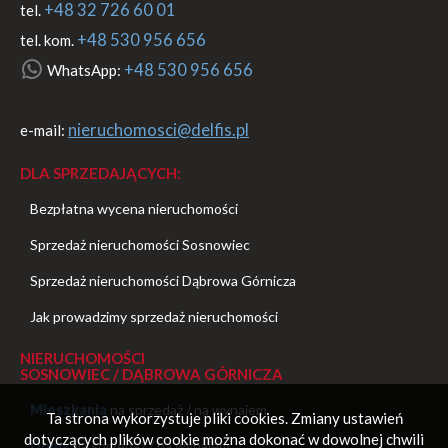
+48 32 726 60 01
tel.
+48 530 956 656
tel. kom.
+48 530 956 656
WhatsApp:
nieruchomosci@delfis.pl
e-mail:
DLA SPRZEDAJĄCYCH:
Bezpłatna wycena nieruchomości
Sprzedaż nieruchomości Sosnowiec
Sprzedaż nieruchomości Dąbrowa Górnicza
Jak prowadzimy sprzedaż nieruchomości
NIERUCHOMOŚCI
SOSNOWIEC / DĄBROWA GÓRNICZA
Mieszkania
na sprzedaż
/
na wynajem
Ta strona wykorzystuje pliki cookies. Zmiany ustawień
dotyczących plików cookie można dokonać w dowolnej chwili
Domy
na sprzedaż
/
na wynajem