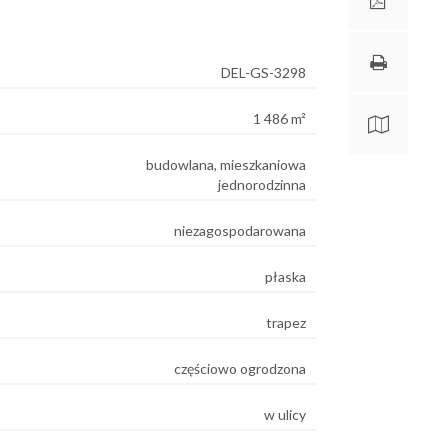
DEL-GS-3298
1 486 m²
budowlana, mieszkaniowa
jednorodzinna
niezagospodarowana
płaska
trapez
częściowo ogrodzona
w ulicy