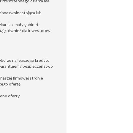
Przestrzennego działka ma
nna (wolnostojąca lub
ekarska, mały gabinet,
azję również dla inwestorów.
borze najlepszego kredytu
warantujemy bezpieczeństwo
 naszej firmowej stronie
ego ofertę.
zone oferty.