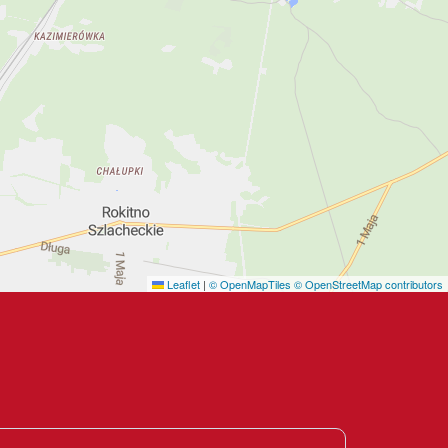
Leaflet
|
© OpenMapTiles
© OpenStreetMap contributors