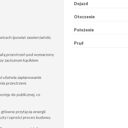
Dojazd
Otoczenie
Położenie
icach (powiat zawierciański,
Prąd
nałą przestrzeń pod wymarzony
czy zacisznym kącikiem
ki ułatwia zaplanowanie
ia przestrzeni.
stęp do publicznej, co
 główne przyłącza energii
szty i uprości proces budowy.