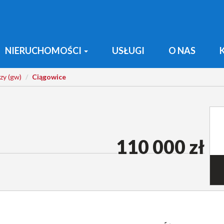
NIERUCHOMOŚCI
USŁUGI
O NAS
zy (gw)
Ciągowice
110 000 zł