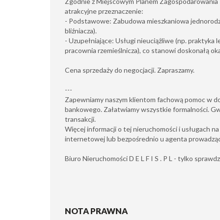
Zgodnie z Miejscowym Planem Zagospodarowania 
atrakcyjne przeznaczenie:
- Podstawowe: Zabudowa mieszkaniowa jednorodzi
bliźniacza).
- Uzupełniające: Usługi nieuciążliwe (np. praktyka l
pracownia rzemieślnicza), co stanowi doskonałą ok
Cena sprzedaży do negocjacji. Zapraszamy.
---
Zapewniamy naszym klientom fachową pomoc w do
bankowego. Załatwiamy wszystkie formalności. G
transakcji.
Więcej informacji o tej nieruchomości i usługach na
internetowej lub bezpośrednio u agenta prowadząc
Biuro Nieruchomości D E L F I S . P L - tylko sprawd
NOTA PRAWNA