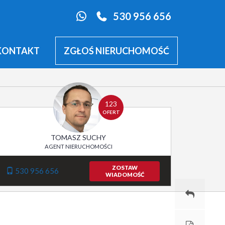
530 956 656
KONTAKT
ZGŁOŚ NIERUCHOMOŚĆ
123
OFERT
TOMASZ SUCHY
AGENT NIERUCHOMOŚCI
ZOSTAW
530 956 656
WIADOMOŚĆ