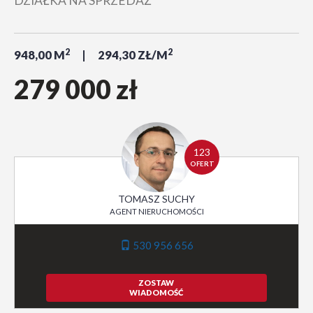
DZIAŁKA NA SPRZEDAŻ
2
2
948,00 M
294,30 ZŁ/M
279 000 zł
123
OFERT
TOMASZ SUCHY
AGENT NIERUCHOMOŚCI
530 956 656
ZOSTAW
WIADOMOŚĆ