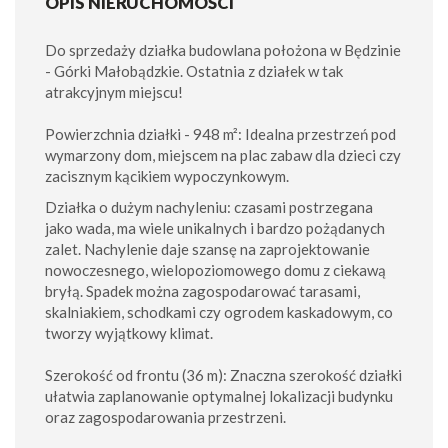
OPIS NIERUCHOMOŚCI
Do sprzedaży działka budowlana położona w Będzinie
- Górki Małobądzkie. Ostatnia z działek w tak
atrakcyjnym miejscu!
Powierzchnia działki - 948 m²: Idealna przestrzeń pod
wymarzony dom, miejscem na plac zabaw dla dzieci czy
zacisznym kącikiem wypoczynkowym.
Działka o dużym nachyleniu: czasami postrzegana
jako wada, ma wiele unikalnych i bardzo pożądanych
zalet. Nachylenie daje szansę na zaprojektowanie
nowoczesnego, wielopoziomowego domu z ciekawą
bryłą. Spadek można zagospodarować tarasami,
skalniakiem, schodkami czy ogrodem kaskadowym, co
tworzy wyjątkowy klimat.
Szerokość od frontu (36 m): Znaczna szerokość działki
ułatwia zaplanowanie optymalnej lokalizacji budynku
oraz zagospodarowania przestrzeni.