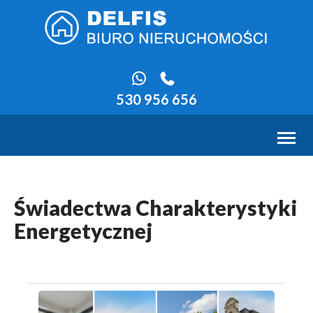
530 956 656
Toggl
naviga
Świadectwa Charakterystyki
Energetycznej