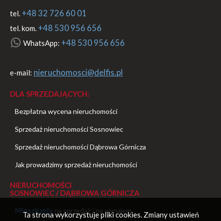
+48 32 726 60 01
tel.
+48 530 956 656
tel. kom.
+48 530 956 656
WhatsApp:
nieruchomosci@delfis.pl
e-mail:
DLA SPRZEDAJĄCYCH:
Bezpłatna wycena nieruchomości
Sprzedaż nieruchomości Sosnowiec
Sprzedaż nieruchomości Dąbrowa Górnicza
Jak prowadzimy sprzedaż nieruchomości
NIERUCHOMOŚCI
SOSNOWIEC / DĄBROWA GÓRNICZA
Mieszkania
na sprzedaż
/
na wynajem
Ta strona wykorzystuje pliki cookies. Zmiany ustawień